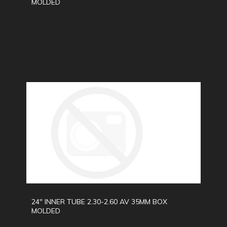
MOLDED
24" INNER TUBE 2.30-2.60 AV 35MM BOX
MOLDED