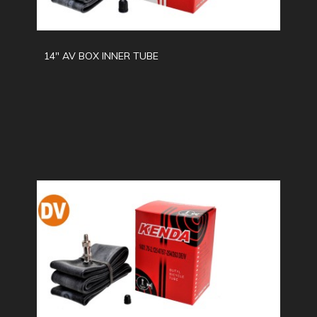
14" AV BOX INNER TUBE