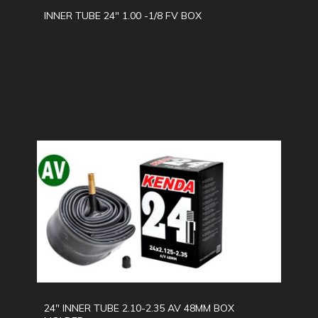
INNER TUBE 24" 1.00 -1/8 FV BOX
24" INNER TUBE 2.10-2.35 AV 48MM BOX