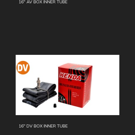
16" AV BOX INNER TUBE
16" DV BOX INNER TUBE