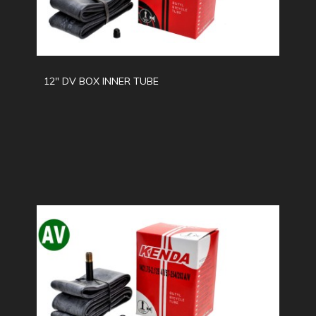
12" DV BOX INNER TUBE