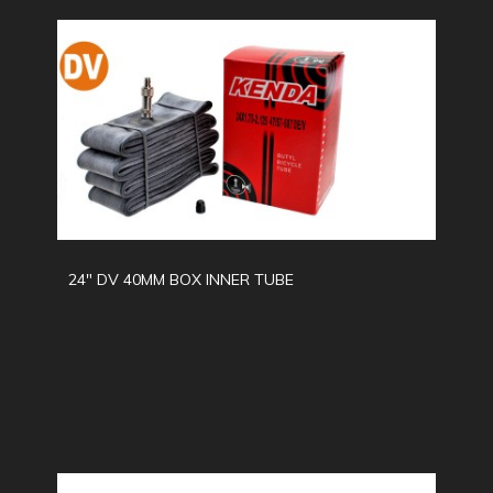
24" DV 40MM BOX INNER TUBE