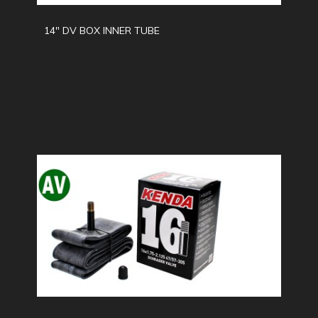
14" DV BOX INNER TUBE