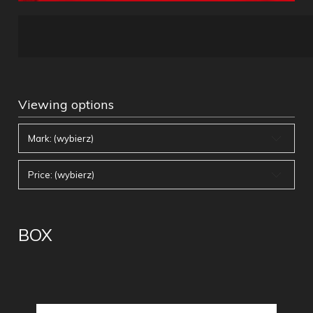
Viewing options
Mark: (wybierz)
Price: (wybierz)
BOX