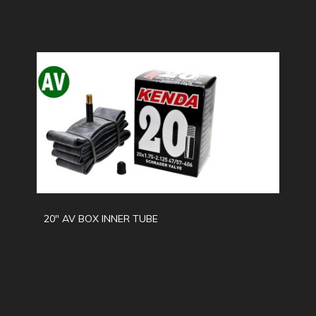
20" AV BOX INNER TUBE