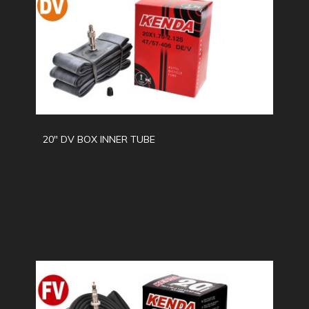
20" DV BOX INNER TUBE