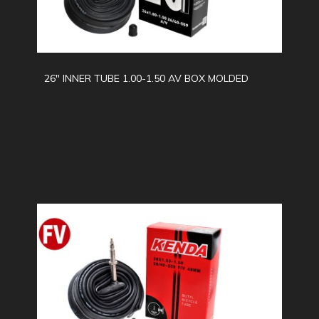
26" INNER TUBE 1.00-1.50 AV BOX MOLDED