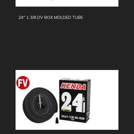
24" 1 3/8 DV BOX MOLDED TUBE