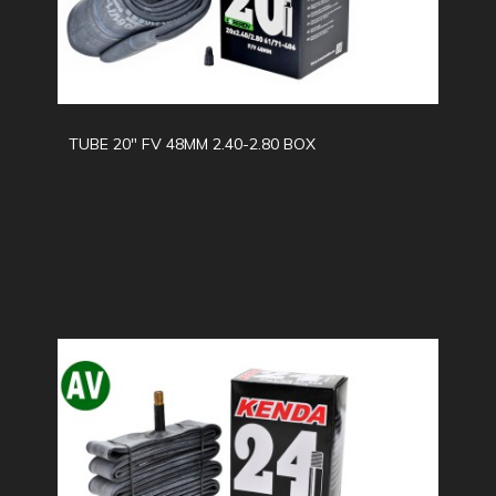
TUBE 20" FV 48MM 2.40-2.80 BOX