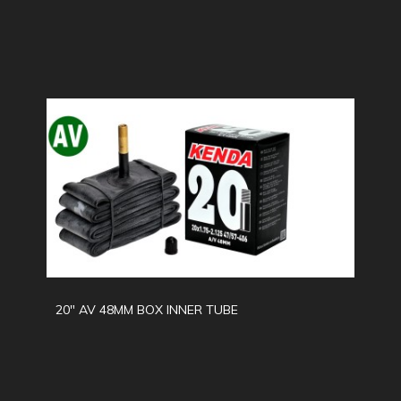
20" AV 48MM BOX INNER TUBE