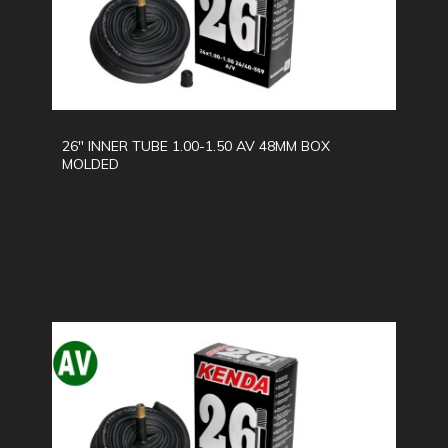
26" INNER TUBE 1.00-1.50 AV 48MM BOX
MOLDED