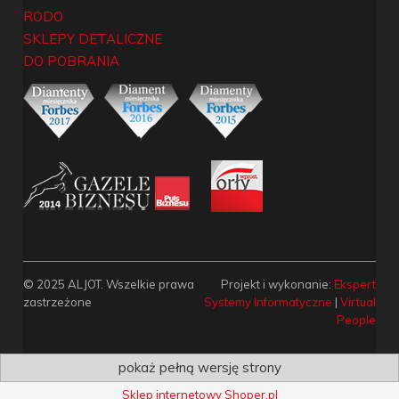
RODO
SKLEPY DETALICZNE
DO POBRANIA
© 2025 ALJOT. Wszelkie prawa
Projekt i wykonanie:
Ekspert
zastrzeżone
Systemy Informatyczne
|
Virtual
People
pokaż pełną wersję strony
Sklep internetowy Shoper.pl