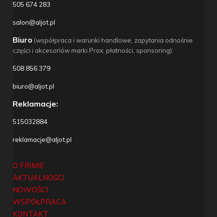
505 674 283
salon@aljot.pl
Biuro
(współpraca i warunki handlowe, zapytania odnośnie
części i akcesoriów marki Prox, płatności, sponsoring):
508 856 379
biuro@aljot.pl
Reklamacje:
515032884
reklamacje@aljot.pl
O FIRMIE
AKTUALNOŚCI
NOWOŚCI
WSPÓŁPRACA
KONTAKT