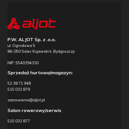
P.W. ALJOT Sp. z .o.o.
ul. Ogrodowa 5
86-050 Solec Kujawski k. Bydgoszczy
NIP: 5540394330
Sprzedaż hurtowa/magazyn:
52 38 71 948
515 032 879
zamowienia@aljot.pl
Salon rowerowy/serwis
515 032 877